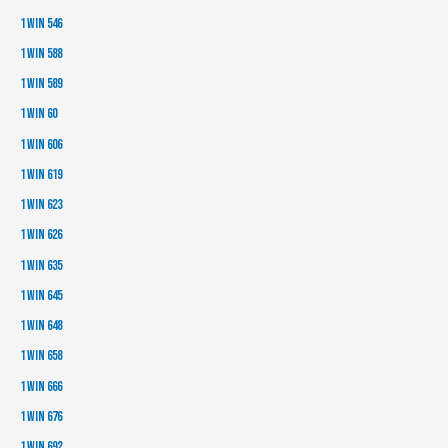
1 Win 546
1 Win 588
1 Win 589
1 Win 60
1 Win 606
1 Win 619
1 Win 623
1 Win 626
1 Win 635
1 Win 645
1 Win 648
1 Win 658
1 Win 666
1 Win 676
1 Win 692