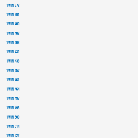
1 Win 372
1 Win 391
1 Win 400
1 Win 402
1 Win 408
1 Win 432
1 Win 438
1 Win 457
1 Win 461
1 Win 464
1 Win 497
1 Win 498
1 Win 500
1 Win 514
1 Win 522