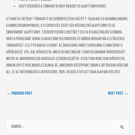
segítségkérés a támogatói vagy önkéntes alapítványokhoz.
A tudatos játékot támogató kezdeményezések között található a BeGambleAware,
a GamblersAnonymous, a Szerencsés Segítség Közhasznú Alapítvány és az
Emberbarát Alapítvány. Tevékenységük lehetővé teszi a felhasználók számára,
hogy a problémát korai szakaszban felismerjék és időben megkapják a szükséges
támogatást. A SZTFH adatai szerint az önkizárás iránti kérelmek száma évente
körülbelül 12%-kal növekszik, ami a felhasználók tudatosságának növekedését
mutatja. Magyarország hivatalos szerencsejáték-szektora nem csak növekszik,
hanem egy etikus modellé alakul át, amelynek középpontjában a játékosok védelme
áll. Ez az információ a legfrissebb, 2025. júliusi statisztikák alapján készült.
←
Previous Post
Next Post
→
S
e