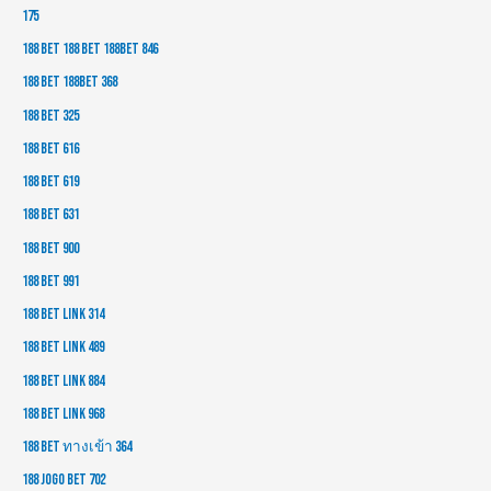
175
188 Bet 188 Bet 188bet 846
188 Bet 188bet 368
188 Bet 325
188 Bet 616
188 Bet 619
188 Bet 631
188 Bet 900
188 Bet 991
188 Bet Link 314
188 Bet Link 489
188 Bet Link 884
188 Bet Link 968
188 Bet ทางเข้า 364
188 Jogo Bet 702