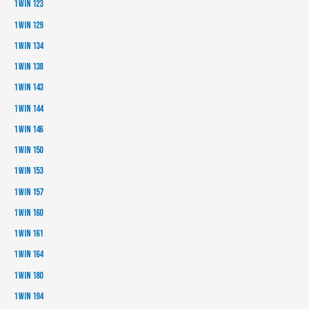
1 Win 123
1 Win 129
1 Win 134
1 Win 138
1 Win 143
1 Win 144
1 Win 146
1 Win 150
1 Win 153
1 Win 157
1 Win 160
1 Win 161
1 Win 164
1 Win 180
1 Win 194