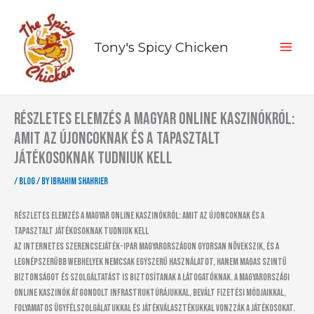
Skip
to
content
Tony's Spicy Chicken
Részletes elemzés a magyar online kaszinókról:
amit az újoncoknak és a tapasztalt
játékosoknak tudniuk kell
/
blog
/ By
Ibrahim Shahrier
Részletes elemzés a magyar online kaszinókról: amit az újoncoknak és a
tapasztalt játékosoknak tudniuk kell
Az internetes szerencsejáték-ipar Magyarországon gyorsan növekszik, és a
legnépszerűbb webhelyek nemcsak egyszerű használatot, hanem magas szintű
biztonságot és szolgáltatást is biztosítanak a látogatóknak. A magyarországi
online kaszinók átgondolt infrastruktúrájukkal, bevált fizetési módjaikkal,
folyamatos ügyfélszolgálatukkal és játékválasztékukkal vonzzák a játékosokat.