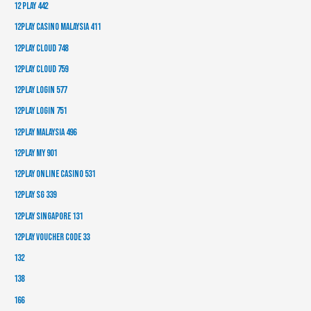
12 Play 442
12play Casino Malaysia 411
12play Cloud 748
12play Cloud 759
12play Login 577
12play Login 751
12play Malaysia 496
12play My 901
12play Online Casino 531
12play Sg 339
12play Singapore 131
12play Voucher Code 33
132
138
166