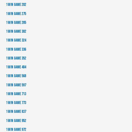
1 Win Game 202
1 Win Game 275
1 Win Game 285
1 Win Game 302
1 Win Game 324
1 Win Game 336
1 Win Game 352
1 Win Game 404
1 Win Game 568
1 Win Game 597
1 Win Game 713
1 Win Game 773
1 Win Game 837
1 Win Game 952
1 Win Game 972