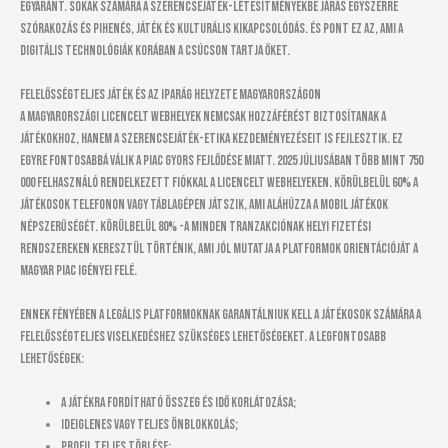
egyaránt. Sokak számára a szerencsejáték-létesítményekbe járás egyszerre
szórakozás és pihenés, játék és kulturális kikapcsolódás. És pont ez az, ami a
digitális technológiák korában a csúcson tartja őket.
Felelősségteljes játék és az iparág helyzete Magyarországon
A magyarországi licencelt webhelyek nemcsak hozzáférést biztosítanak a
játékokhoz, hanem a szerencsejáték-etika kezdeményezéseit is fejlesztik. Ez
egyre fontosabbá válik a piac gyors fejlődése miatt. 2025 júliusában több mint 750
000 felhasználó rendelkezett fiókkal a licencelt webhelyeken. Körülbelül 60% a
játékosok telefonon vagy táblagépen játszik, ami aláhúzza a mobil játékok
népszerűségét. Körülbelül 80% -a minden tranzakciónak helyi fizetési
rendszereken keresztül történik, ami jól mutatja a platformok orientációját a
magyar piac igényei felé.
Ennek fényében a legális platformoknak garantálniuk kell a játékosok számára a
felelősségteljes viselkedéshez szükséges lehetőségeket. A legfontosabb
lehetőségek:
a játékra fordítható összeg és idő korlátozása;
ideiglenes vagy teljes önblokkolás;
profil teljes törlése;